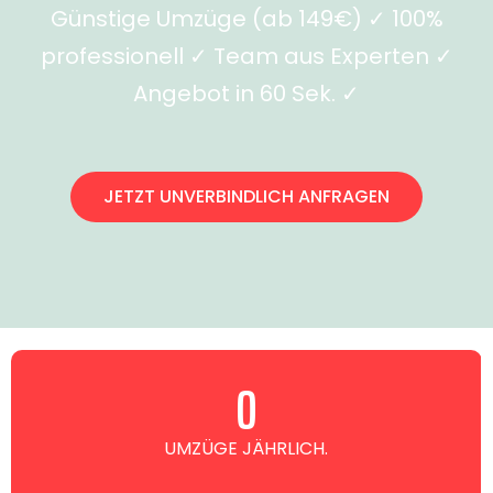
Günstige Umzüge (ab 149€) ✓ 100%
professionell ✓ Team aus Experten ✓
Angebot in 60 Sek. ✓
JETZT UNVERBINDLICH ANFRAGEN
0
UMZÜGE JÄHRLICH.