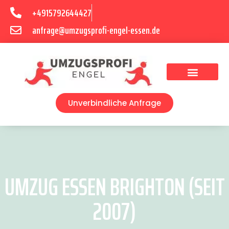
+4915792644427
anfrage@umzugsprofi-engel-essen.de
Umzugsunternehmen Essen
Unverbindliche Anfrage
UMZUG ESSEN BRIGHTON (SEIT
2007)