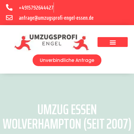
+4915792644427
anfrage@umzugsprofi-engel-essen.de
Umzugsunternehmen Essen
Unverbindliche Anfrage
UMZUG ESSEN
WOLVERHAMPTON (SEIT 2007)