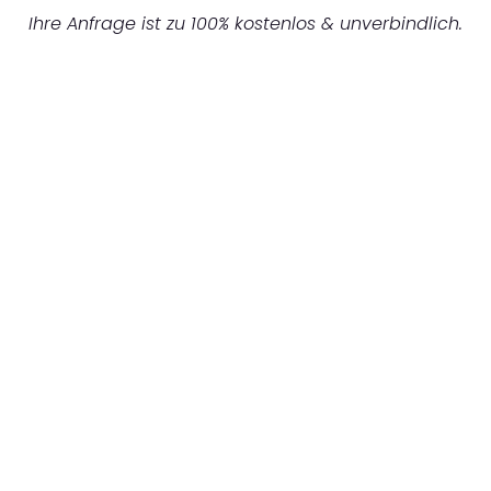
Ihre Anfrage ist zu 100% kostenlos & unverbindlich.
UNVERBINDLICHES ANGEBOT IN
UNTER 60 SEKUNDEN
:
Machen Sie sich bereit für einen
reibungslosen & sorgenfreien Umzug in
Essen: Erleben Sie, wie unser Expertenteam
Ihren Umzug schnell, sicher und effizient
gestaltet. Lassen Sie uns den schweren Teil
übernehmen & freuen Sie sich auf einen
entspannten und kostengünstigen Servive!