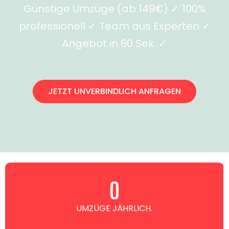
Günstige Umzüge (ab 149€) ✓ 100%
professionell ✓ Team aus Experten ✓
Angebot in 60 Sek. ✓
JETZT UNVERBINDLICH ANFRAGEN
0
UMZÜGE JÄHRLICH.