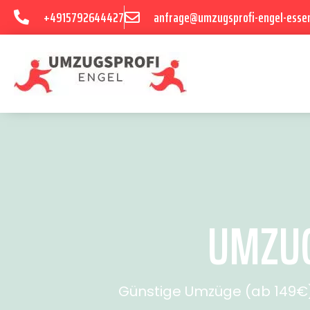
+4915792644427
anfrage@umzugsprofi-engel-esse
UMZUG 
Günstige Umzüge (ab 149€) 