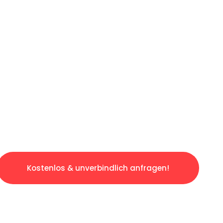
ICHES ANGEBOT IN
UNTER 60 S
slosen & sorgenfreien Umzug in Essen: Erlebe
taltet. Lassen Sie uns den schweren Teil übe
tspannten und kostengünstigen Servive!
Kostenlos & unverbindlich anfragen!