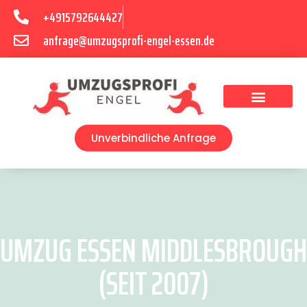
+4915792644427
anfrage@umzugsprofi-engel-essen.de
Umzugsunternehmen Essen
Unverbindliche Anfrage
UMZUG ESSEN MIDDLESBROUGH
(SEIT 2007)