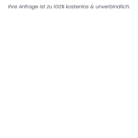
Ihre Anfrage ist zu 100% kostenlos & unverbindlich.
UNVERBINDLICHES ANGEBOT IN
UNTER 60 SEKUNDEN
:
Machen Sie sich bereit für einen
reibungslosen & sorgenfreien Umzug in
Essen: Erleben Sie, wie unser Expertenteam
Ihren Umzug schnell, sicher und effizient
gestaltet. Lassen Sie uns den schweren Teil
übernehmen & freuen Sie sich auf einen
entspannten und kostengünstigen Servive!