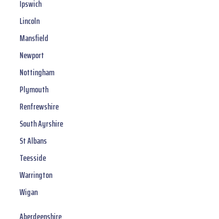
Ipswich
Lincoln
Mansfield
Newport
Nottingham
Plymouth
Renfrewshire
South Ayrshire
St Albans
Teesside
Warrington
Wigan
Aberdeenshire