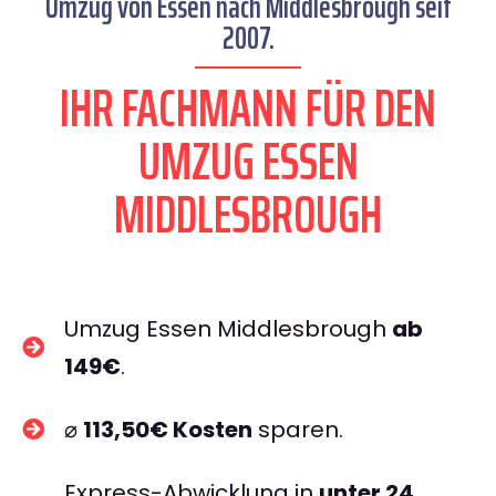
Umzug von Essen nach Middlesbrough seit
2007.
IHR FACHMANN FÜR DEN
UMZUG ESSEN
MIDDLESBROUGH
Umzug Essen Middlesbrough
ab
149€
.
⌀
113,50€ Kosten
sparen.
Express-Abwicklung in
unter 24