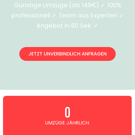
Günstige Umzüge (ab 149€) ✓ 100%
professionell ✓ Team aus Experten ✓
Angebot in 60 Sek. ✓
JETZT UNVERBINDLICH ANFRAGEN
0
UMZÜGE JÄHRLICH.