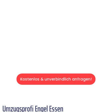
reibungslosen & sorgenfreien Umzug in
Essen: Erleben Sie, wie unser Expertenteam
Ihren Umzug schnell, sicher und effizient
gestaltet. Lassen Sie uns den schweren Teil
übernehmen & freuen Sie sich auf einen
entspannten und kostengünstigen Servive!
Kostenlos & unverbindlich anfragen!
Umzugsprofi Engel Essen