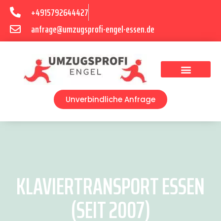
+4915792644427
anfrage@umzugsprofi-engel-essen.de
Umzugsunternehmen Essen
Unverbindliche Anfrage
KLAVIERTRANSPORT ESSEN
(SEIT 2007)