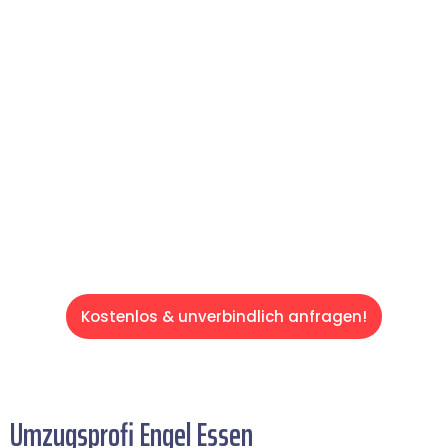
reibungslosen & sorgenfreien Umzug in
Essen: Erleben Sie, wie unser Expertenteam
Ihren Umzug schnell, sicher und effizient
gestaltet. Lassen Sie uns den schweren Teil
übernehmen & freuen Sie sich auf einen
entspannten und kostengünstigen Servive!
Kostenlos & unverbindlich anfragen!
Umzugsprofi Engel Essen