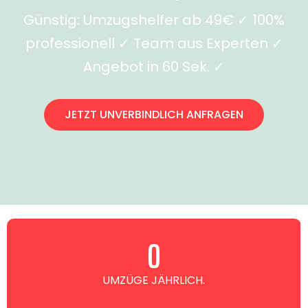
Günstig: Umzugshelfer ab 49€ ✓ 100%
professionell ✓ Team aus Experten ✓
Angebot in 60 Sek. ✓
JETZT UNVERBINDLICH ANFRAGEN
0
UMZÜGE JÄHRLICH.