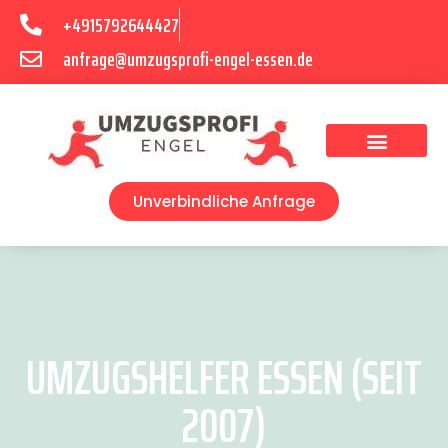
+4915792644427
anfrage@umzugsprofi-engel-essen.de
Umzugsunternehmen Essen
Unverbindliche Anfrage
UMZUGSHELFER ESSEN (SEIT
2007)