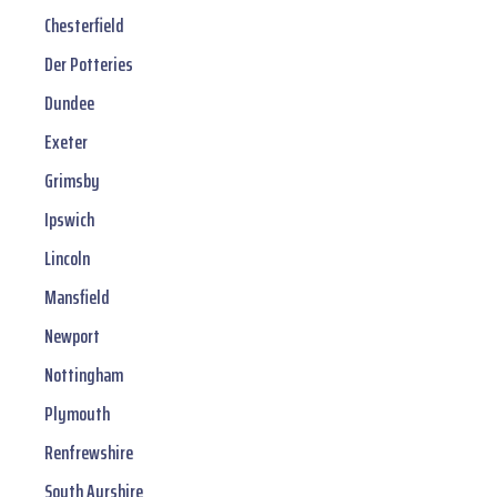
Chesterfield
Der Potteries
Dundee
Exeter
Grimsby
Ipswich
Lincoln
Mansfield
Newport
Nottingham
Plymouth
Renfrewshire
South Ayrshire