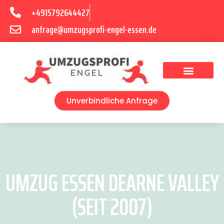
+4915792644427
anfrage@umzugsprofi-engel-essen.de
Umzugsunternehmen Essen
Unverbindliche Anfrage
UMZUG ESSEN DEARNE VALLEY
(SEIT 2007)