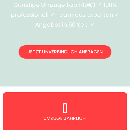
Günstige Umzüge (ab 149€) ✓ 100%
professionell ✓ Team aus Experten ✓
Angebot in 60 Sek. ✓
JETZT UNVERBINDLICH ANFRAGEN
0
UMZÜGE JÄHRLICH.