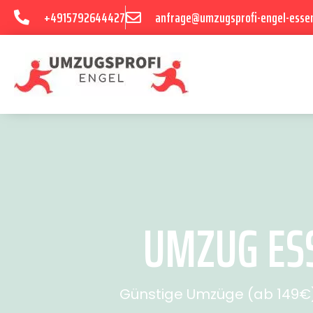
+4915792644427
anfrage@umzugsprofi-engel-esse
UMZUG ESS
Günstige Umzüge (ab 149€) 