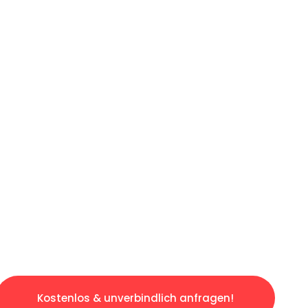
ICHES ANGEBOT IN
UNTER 60 S
slosen & sorgenfreien Umzug in Essen: Erlebe
taltet. Lassen Sie uns den schweren Teil übe
tspannten und kostengünstigen Servive!
Kostenlos & unverbindlich anfragen!