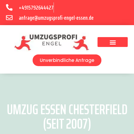
+4915792644427
anfrage@umzugsprofi-engel-essen.de
Umzugsunternehmen Essen
Unverbindliche Anfrage
UMZUG ESSEN CHESTERFIELD
(SEIT 2007)