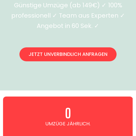
Günstige Umzüge (ab 149€) ✓ 100%
professionell ✓ Team aus Experten ✓
Angebot in 60 Sek. ✓
JETZT UNVERBINDLICH ANFRAGEN
0
UMZÜGE JÄHRLICH.