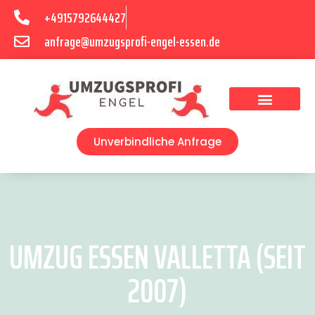
+4915792644427
anfrage@umzugsprofi-engel-essen.de
Umzugsunternehmen Essen
Unverbindliche Anfrage
UMZUG ESSEN VALLETTA (SEIT
2007)