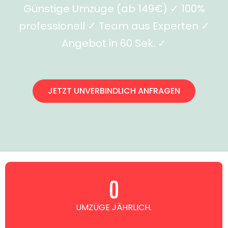
Günstige Umzüge (ab 149€) ✓ 100%
professionell ✓ Team aus Experten ✓
Angebot in 60 Sek. ✓
JETZT UNVERBINDLICH ANFRAGEN
0
UMZÜGE JÄHRLICH.