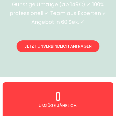
Günstige Umzüge (ab 149€) ✓ 100%
professionell ✓ Team aus Experten ✓
Angebot in 60 Sek. ✓
JETZT UNVERBINDLICH ANFRAGEN
0
UMZÜGE JÄHRLICH.