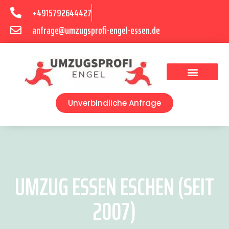
+4915792644427
anfrage@umzugsprofi-engel-essen.de
Umzugsunternehmen Essen
Unverbindliche Anfrage
UMZUG ESSEN ESCHEN (SEIT
2007)