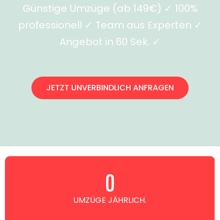
Günstige Umzüge (ab 149€) ✓ 100%
professionell ✓ Team aus Experten ✓
Angebot in 60 Sek. ✓
JETZT UNVERBINDLICH ANFRAGEN
0
UMZÜGE JÄHRLICH.