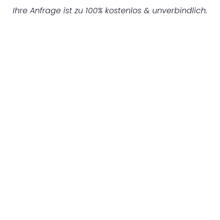
Ihre Anfrage ist zu 100% kostenlos & unverbindlich.
UNVERBINDLICHES ANGEBOT IN
UNTER 60 SEKUNDEN
:
Machen Sie sich bereit für einen
reibungslosen & sorgenfreien Umzug in
Essen: Erleben Sie, wie unser Expertenteam
Ihren Umzug schnell, sicher und effizient
gestaltet. Lassen Sie uns den schweren Teil
übernehmen & freuen Sie sich auf einen
entspannten und kostengünstigen Servive!