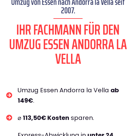
Umzug von Essen nach Andorra la Vella seit
2007.
IHR FACHMANN FÜR DEN
UMZUG ESSEN ANDORRA LA
VELLA
Umzug Essen Andorra la Vella
ab
149€
.
⌀
113,50€ Kosten
sparen.
Express-Abwicklung in
unter 24