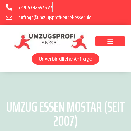
+4915792644427
anfrage@umzugsprofi-engel-essen.de
Umzugsunternehmen Essen
Unverbindliche Anfrage
UMZUG ESSEN MOSTAR (SEIT
2007)