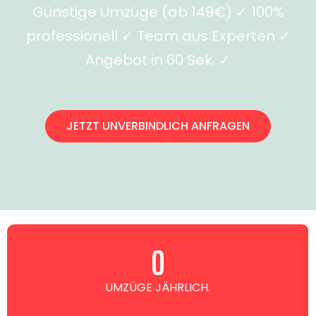
Günstige Umzüge (ab 149€) ✓ 100%
professionell ✓ Team aus Experten ✓
Angebot in 60 Sek. ✓
JETZT UNVERBINDLICH ANFRAGEN
0
UMZÜGE JÄHRLICH.