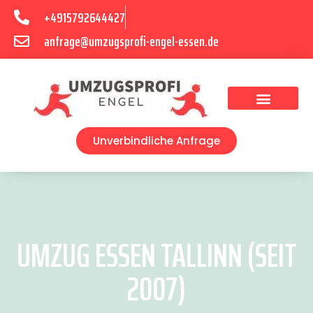
+4915792644427
anfrage@umzugsprofi-engel-essen.de
Umzugsunternehmen Essen
Unverbindliche Anfrage
UMZUG ESSEN TALLINN (SEIT
2007)