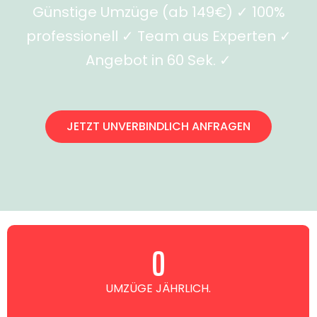
Günstige Umzüge (ab 149€) ✓ 100%
professionell ✓ Team aus Experten ✓
Angebot in 60 Sek. ✓
JETZT UNVERBINDLICH ANFRAGEN
0
UMZÜGE JÄHRLICH.