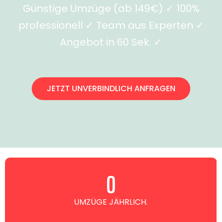
Günstige Umzüge (ab 149€) ✓ 100%
professionell ✓ Team aus Experten ✓
Angebot in 60 Sek. ✓
JETZT UNVERBINDLICH ANFRAGEN
0
UMZÜGE JÄHRLICH.