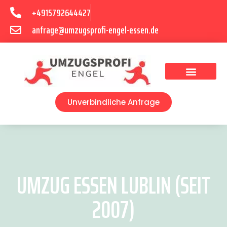
+4915792644427
anfrage@umzugsprofi-engel-essen.de
Umzugsunternehmen Essen
Unverbindliche Anfrage
UMZUG ESSEN LUBLIN (SEIT
2007)