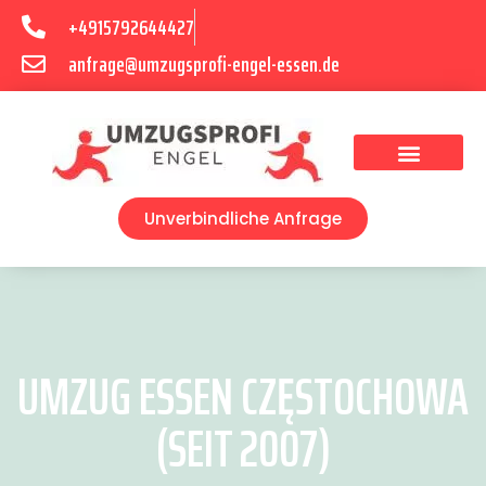
+4915792644427
anfrage@umzugsprofi-engel-essen.de
Umzugsunternehmen Essen
Unverbindliche Anfrage
UMZUG ESSEN CZĘSTOCHOWA
(SEIT 2007)