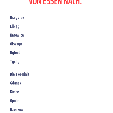
VON ESSEN NACH:
Białystok
Elbląg
Katowice
Olsztyn
Rybnik
Tychy
Bielsko-Biała
Gdańsk
Kielce
Opole
Rzeszów