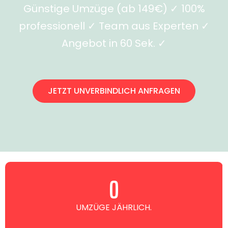
Günstige Umzüge (ab 149€) ✓ 100%
professionell ✓ Team aus Experten ✓
Angebot in 60 Sek. ✓
JETZT UNVERBINDLICH ANFRAGEN
0
UMZÜGE JÄHRLICH.