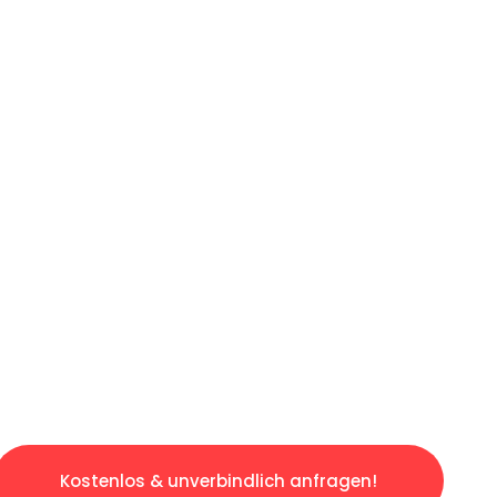
ICHES ANGEBOT IN
UNTER 60 S
slosen & sorgenfreien Umzug in Essen: Erlebe
taltet. Lassen Sie uns den schweren Teil übe
tspannten und kostengünstigen Servive!
Kostenlos & unverbindlich anfragen!