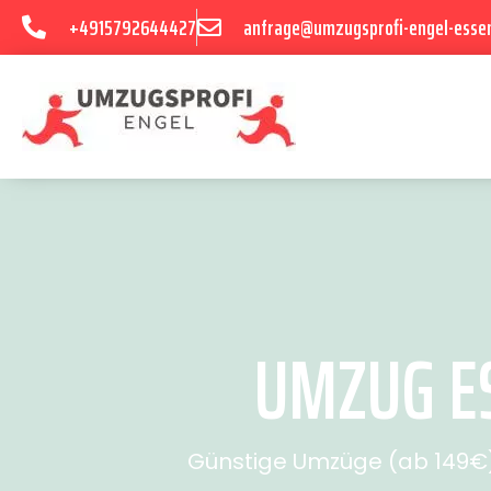
+4915792644427
anfrage@umzugsprofi-engel-esse
UMZUG ES
Günstige Umzüge (ab 149€) 