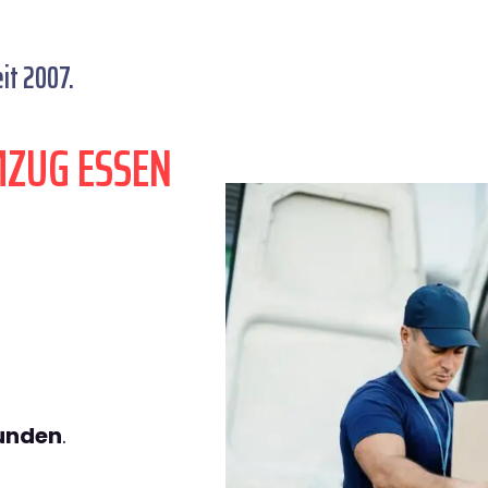
it 2007.
MZUG ESSEN
tunden
.