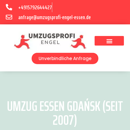
+4915792644427
anfrage@umzugsprofi-engel-essen.de
Umzugsunternehmen Essen
Unverbindliche Anfrage
UMZUG ESSEN GDAŃSK (SEIT
2007)