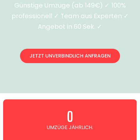
Günstige Umzüge (ab 149€) ✓ 100%
professionell ✓ Team aus Experten ✓
Angebot in 60 Sek. ✓
JETZT UNVERBINDLICH ANFRAGEN
0
UMZÜGE JÄHRLICH.