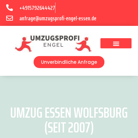
+4915792644427
anfrage@umzugsprofi-engel-essen.de
Umzugsunternehmen Essen
Unverbindliche Anfrage
UMZUG ESSEN WOLFSBURG
(SEIT 2007)