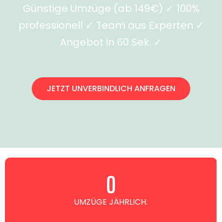
Günstige Umzüge (ab 149€) ✓ 100%
professionell ✓ Team aus Experten ✓
Angebot in 60 Sek. ✓
JETZT UNVERBINDLICH ANFRAGEN
0
UMZÜGE JÄHRLICH.