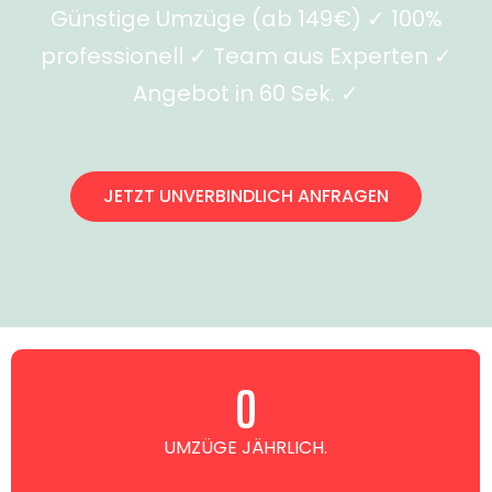
Günstige Umzüge (ab 149€) ✓ 100%
professionell ✓ Team aus Experten ✓
Angebot in 60 Sek. ✓
JETZT UNVERBINDLICH ANFRAGEN
0
UMZÜGE JÄHRLICH.