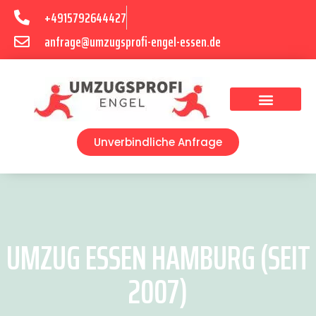
+4915792644427
anfrage@umzugsprofi-engel-essen.de
Umzugsunternehmen Essen
Unverbindliche Anfrage
UMZUG ESSEN HAMBURG (SEIT
2007)