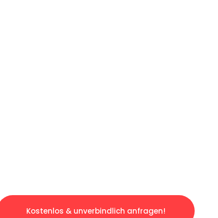
ICHES ANGEBOT IN
UNTER 60 S
slosen & sorgenfreien Umzug in Essen: Erlebe
taltet. Lassen Sie uns den schweren Teil übe
tspannten und kostengünstigen Servive!
Kostenlos & unverbindlich anfragen!