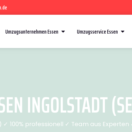
n.de
Umzugsunternehmen Essen
Umzugsservice Essen
EN INGOLSTADT (SE
✓ 100% professionell ✓ Team aus Experten ✓