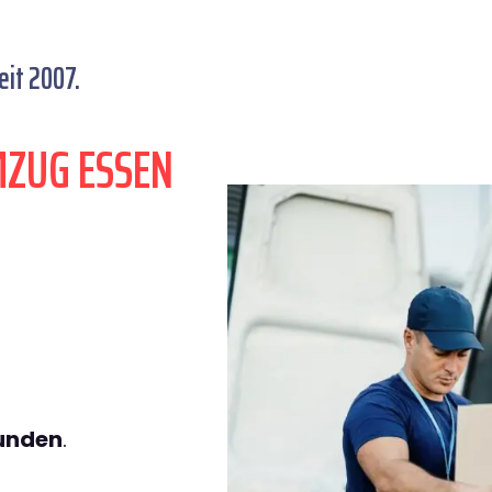
eit 2007.
MZUG ESSEN
tunden
.