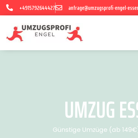
+4915792644427
anfrage@umzugsprofi-engel-esse
UMZUG ESS
Günstige Umzüge (ab 149€) 