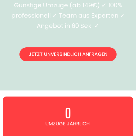
Günstige Umzüge (ab 149€) ✓ 100%
professionell ✓ Team aus Experten ✓
Angebot in 60 Sek. ✓
JETZT UNVERBINDLICH ANFRAGEN
0
UMZÜGE JÄHRLICH.