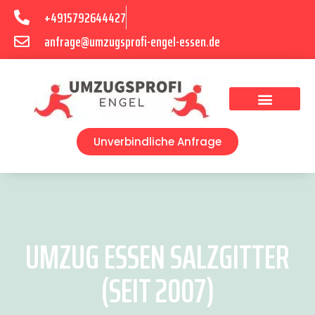
+4915792644427
anfrage@umzugsprofi-engel-essen.de
Umzugsunternehmen Essen
Unverbindliche Anfrage
UMZUG ESSEN SALZGITTER
(SEIT 2007)