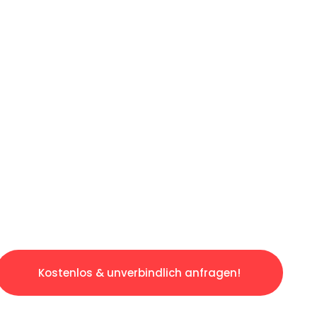
ICHES ANGEBOT IN
UNTER 60 S
slosen & sorgenfreien Umzug in Essen: Erlebe
taltet. Lassen Sie uns den schweren Teil übe
tspannten und kostengünstigen Servive!
Kostenlos & unverbindlich anfragen!