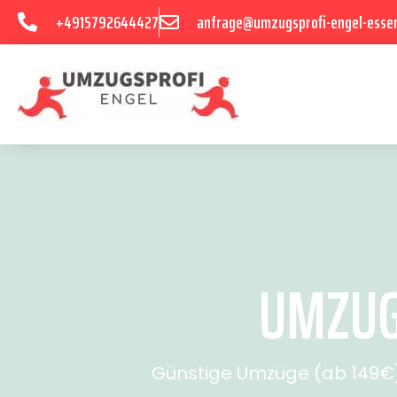
+4915792644427
anfrage@umzugsprofi-engel-esse
UMZUG 
Günstige Umzüge (ab 149€) 