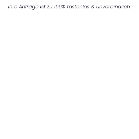
Ihre Anfrage ist zu 100% kostenlos & unverbindlich.
UNVERBINDLICHES ANGEBOT IN
UNTER 60 SEKUNDEN
:
Machen Sie sich bereit für einen
reibungslosen & sorgenfreien Umzug in
Essen: Erleben Sie, wie unser Expertenteam
Ihren Umzug schnell, sicher und effizient
gestaltet. Lassen Sie uns den schweren Teil
übernehmen & freuen Sie sich auf einen
entspannten und kostengünstigen Servive!