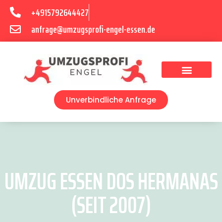
+4915792644427
anfrage@umzugsprofi-engel-essen.de
Umzugsunternehmen Essen
Unverbindliche Anfrage
UMZUG ESSEN DOS HERMANAS
(SEIT 2007)