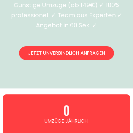
Günstige Umzüge (ab 149€) ✓ 100%
professionell ✓ Team aus Experten ✓
Angebot in 60 Sek. ✓
JETZT UNVERBINDLICH ANFRAGEN
0
UMZÜGE JÄHRLICH.