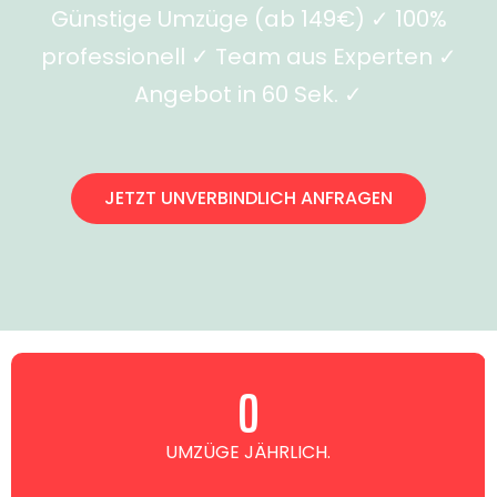
Günstige Umzüge (ab 149€) ✓ 100%
professionell ✓ Team aus Experten ✓
Angebot in 60 Sek. ✓
JETZT UNVERBINDLICH ANFRAGEN
0
UMZÜGE JÄHRLICH.