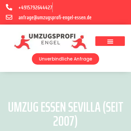
+4915792644427
anfrage@umzugsprofi-engel-essen.de
Umzugsunternehmen Essen
Unverbindliche Anfrage
UMZUG ESSEN SEVILLA (SEIT
2007)