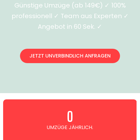
Günstige Umzüge (ab 149€) ✓ 100%
professionell ✓ Team aus Experten ✓
Angebot in 60 Sek. ✓
JETZT UNVERBINDLICH ANFRAGEN
0
UMZÜGE JÄHRLICH.