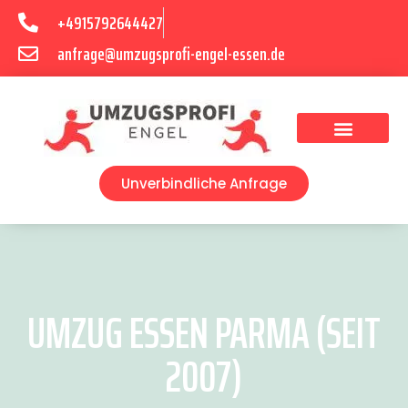
+4915792644427
anfrage@umzugsprofi-engel-essen.de
Umzugsunternehmen Essen
Unverbindliche Anfrage
UMZUG ESSEN PARMA (SEIT
2007)