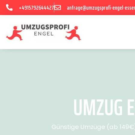
+4915792644427
anfrage@umzugsprofi-engel-esse
UMZUG E
Günstige Umzüge (ab 149€) 