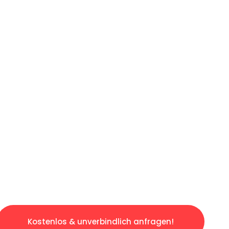
ICHES ANGEBOT IN
UNTER 60 S
slosen & sorgenfreien Umzug in Essen: Erlebe
taltet. Lassen Sie uns den schweren Teil übe
tspannten und kostengünstigen Servive!
Kostenlos & unverbindlich anfragen!