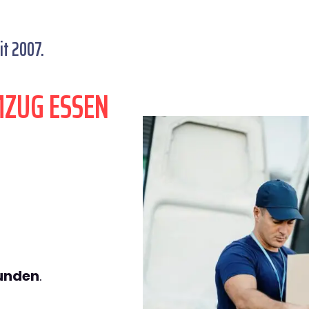
t 2007.
MZUG ESSEN
tunden
.