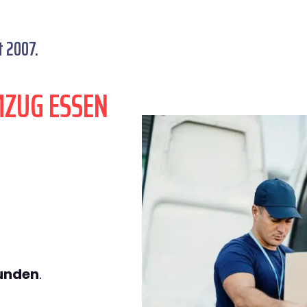
t 2007.
MZUG ESSEN
tunden
.