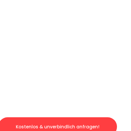
ICHES ANGEBOT IN
UNTER 60 S
slosen & sorgenfreien Umzug in Essen: Erlebe
taltet. Lassen Sie uns den schweren Teil übe
tspannten und kostengünstigen Servive!
Kostenlos & unverbindlich anfragen!