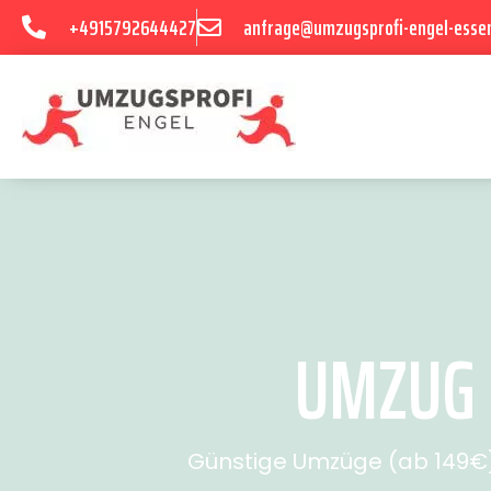
+4915792644427
anfrage@umzugsprofi-engel-esse
UMZUG 
Günstige Umzüge (ab 149€) 