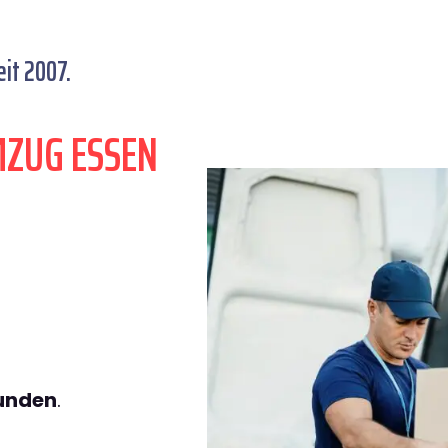
it 2007.
MZUG ESSEN
tunden
.