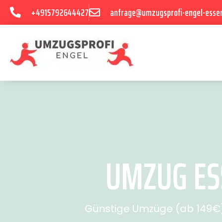
+4915792644427
anfrage@umzugsprofi-engel-esse
UMZUG ES
Günstige Umzüge (ab 149€) 