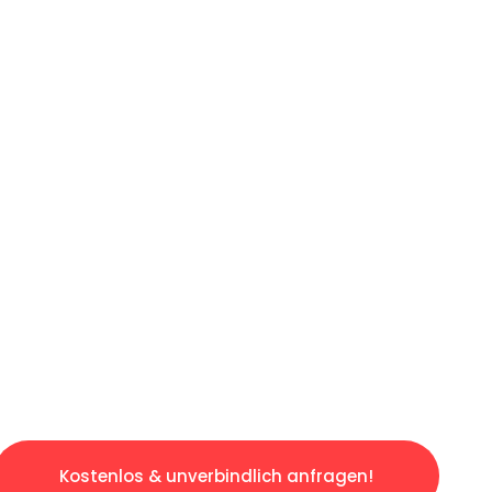
ICHES ANGEBOT IN
UNTER 60 S
slosen & sorgenfreien Umzug in Essen: Erlebe
taltet. Lassen Sie uns den schweren Teil übe
tspannten und kostengünstigen Servive!
Kostenlos & unverbindlich anfragen!