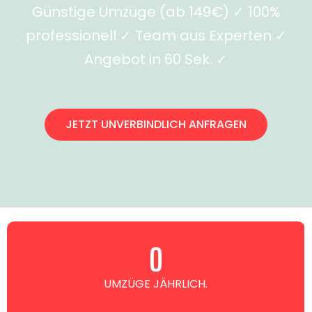
Günstige Umzüge (ab 149€) ✓ 100%
professionell ✓ Team aus Experten ✓
Angebot in 60 Sek. ✓
JETZT UNVERBINDLICH ANFRAGEN
0
UMZÜGE JÄHRLICH.