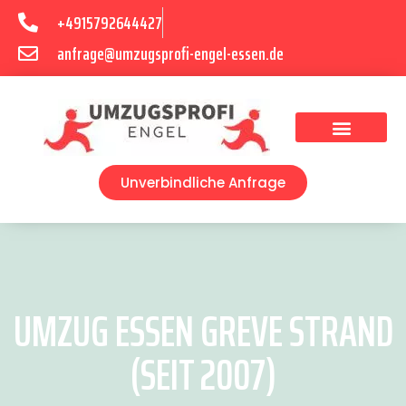
+4915792644427
anfrage@umzugsprofi-engel-essen.de
Umzugsunternehmen Essen
Unverbindliche Anfrage
UMZUG ESSEN GREVE STRAND
(SEIT 2007)