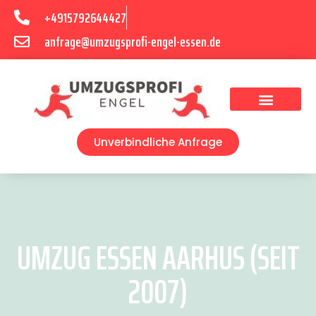
+4915792644427
anfrage@umzugsprofi-engel-essen.de
Umzugsunternehmen Essen
Unverbindliche Anfrage
UMZUG ESSEN AARHUS (SEIT
2007)