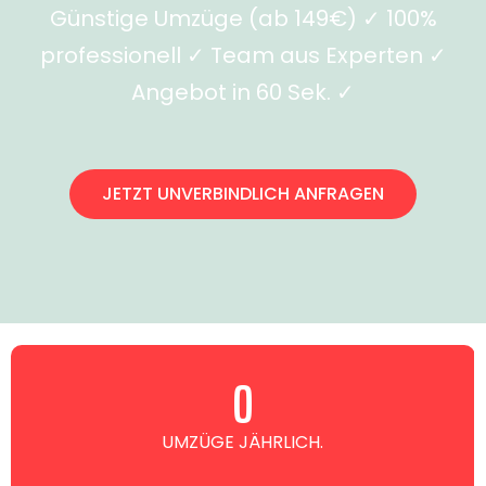
Günstige Umzüge (ab 149€) ✓ 100%
professionell ✓ Team aus Experten ✓
Angebot in 60 Sek. ✓
JETZT UNVERBINDLICH ANFRAGEN
0
UMZÜGE JÄHRLICH.