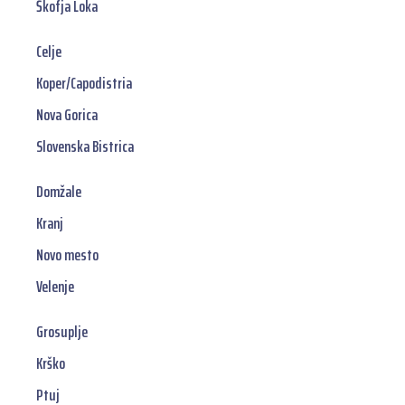
Škofja Loka
Celje
Koper/Capodistria
Nova Gorica
Slovenska Bistrica
Domžale
Kranj
Novo mesto
Velenje
Grosuplje
Krško
Ptuj