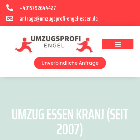
+4915792644427
anfrage@umzugsprofi-engel-essen.de
Umzugsunternehmen Essen
Unverbindliche Anfrage
UMZUG ESSEN KRANJ (SEIT
2007)