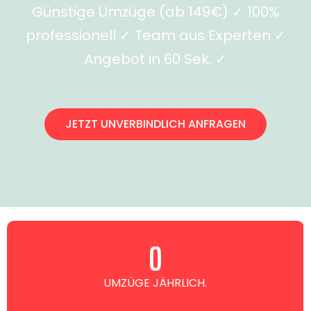
Günstige Umzüge (ab 149€) ✓ 100%
professionell ✓ Team aus Experten ✓
Angebot in 60 Sek. ✓
JETZT UNVERBINDLICH ANFRAGEN
0
UMZÜGE JÄHRLICH.