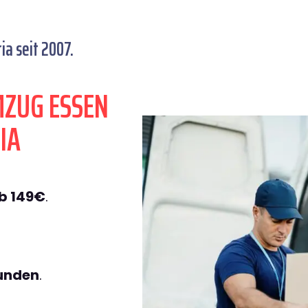
a seit 2007.
MZUG ESSEN
IA
b 149€
.
tunden
.