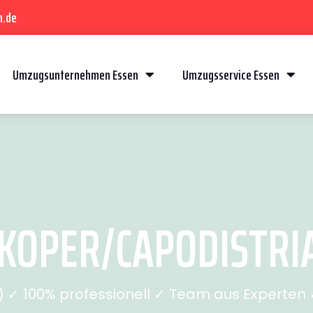
n.de
Umzugsunternehmen Essen
Umzugsservice Essen
KOPER/CAPODISTRIA 
✓ 100% professionell ✓ Team aus Experten ✓