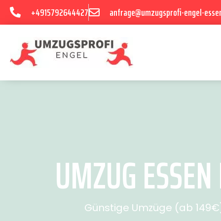
+4915792644427
anfrage@umzugsprofi-engel-esse
UMZUG ESSEN 
Günstige Umzüge (ab 149€) 