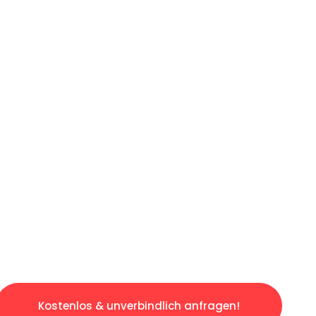
ICHES ANGEBOT IN
UNTER 60 S
slosen & sorgenfreien Umzug in Essen: Erlebe
taltet. Lassen Sie uns den schweren Teil übe
tspannten und kostengünstigen Servive!
Kostenlos & unverbindlich anfragen!