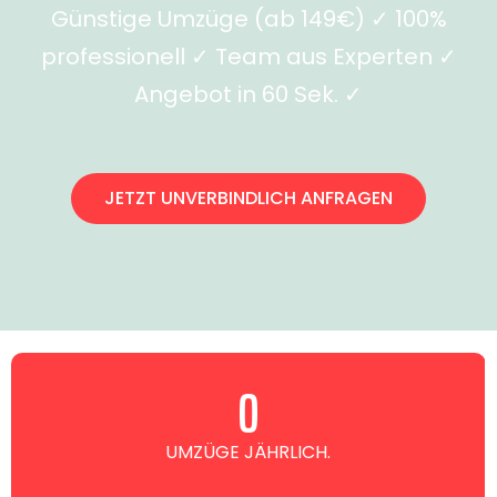
Günstige Umzüge (ab 149€) ✓ 100%
professionell ✓ Team aus Experten ✓
Angebot in 60 Sek. ✓
JETZT UNVERBINDLICH ANFRAGEN
0
UMZÜGE JÄHRLICH.