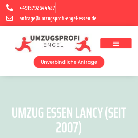
+4915792644427
anfrage@umzugsprofi-engel-essen.de
Umzugsunternehmen Essen
Unverbindliche Anfrage
UMZUG ESSEN LANCY (SEIT
2007)