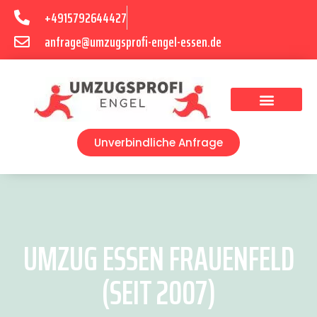
+4915792644427
anfrage@umzugsprofi-engel-essen.de
Umzugsunternehmen Essen
Unverbindliche Anfrage
UMZUG ESSEN FRAUENFELD
(SEIT 2007)