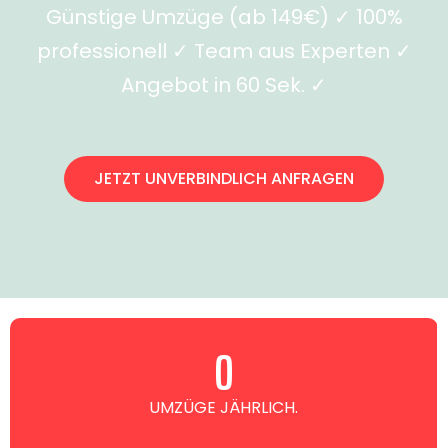
Günstige Umzüge (ab 149€) ✓ 100%
professionell ✓ Team aus Experten ✓
Angebot in 60 Sek. ✓
JETZT UNVERBINDLICH ANFRAGEN
0
UMZÜGE JÄHRLICH.