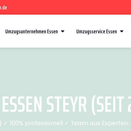
n.de
Umzugsunternehmen Essen
Umzugsservice Essen
ESSEN STEYR (SEIT 
✓ 100% professionell ✓ Team aus Experten ✓