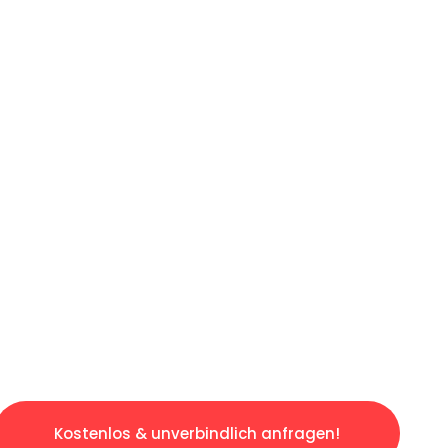
ICHES ANGEBOT IN
UNTER 60 S
slosen & sorgenfreien Umzug in Essen: Erlebe
taltet. Lassen Sie uns den schweren Teil übe
tspannten und kostengünstigen Servive!
Kostenlos & unverbindlich anfragen!