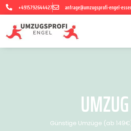
+4915792644427
anfrage@umzugsprofi-engel-esse
UMZUG 
Günstige Umzüge (ab 149€) 