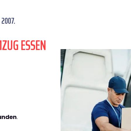
 2007.
MZUG ESSEN
tunden
.