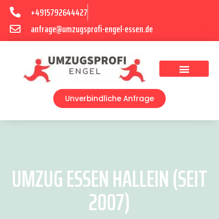
+4915792644427
anfrage@umzugsprofi-engel-essen.de
Umzugsunternehmen Essen
Unverbindliche Anfrage
UMZUG ESSEN HALLEIN (SEIT
2007)