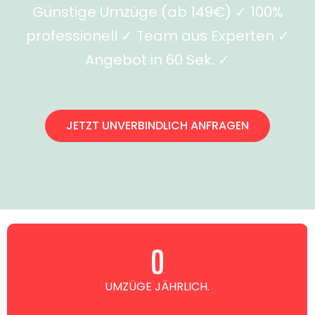
Günstige Umzüge (ab 149€) ✓ 100%
professionell ✓ Team aus Experten ✓
Angebot in 60 Sek. ✓
JETZT UNVERBINDLICH ANFRAGEN
0
UMZÜGE JÄHRLICH.