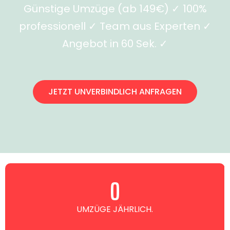
Günstige Umzüge (ab 149€) ✓ 100%
professionell ✓ Team aus Experten ✓
Angebot in 60 Sek. ✓
JETZT UNVERBINDLICH ANFRAGEN
0
UMZÜGE JÄHRLICH.