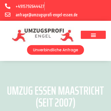
+4915792644427
anfrage@umzugsprofi-engel-essen.de
Umzugsunternehmen Essen
Unverbindliche Anfrage
UMZUG ESSEN MAASTRICHT
(SEIT 2007)