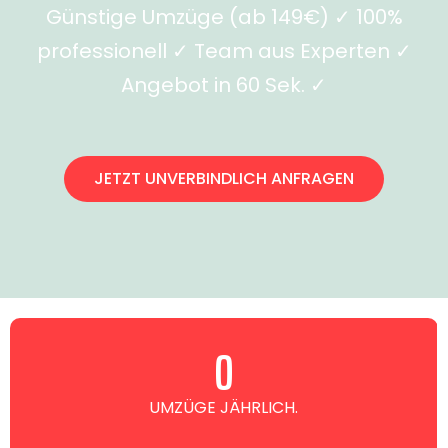
Günstige Umzüge (ab 149€) ✓ 100%
professionell ✓ Team aus Experten ✓
Angebot in 60 Sek. ✓
JETZT UNVERBINDLICH ANFRAGEN
0
UMZÜGE JÄHRLICH.