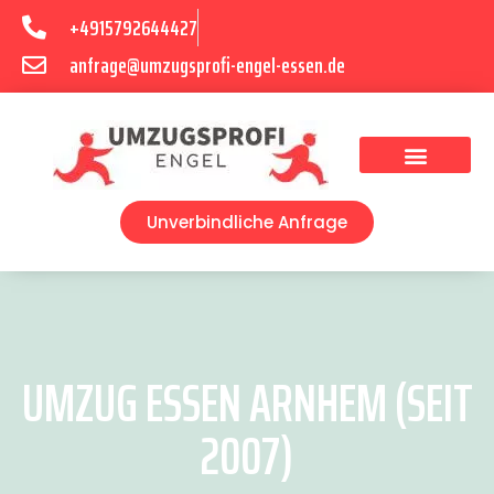
+4915792644427
anfrage@umzugsprofi-engel-essen.de
Umzugsunternehmen Essen
Unverbindliche Anfrage
UMZUG ESSEN ARNHEM (SEIT
2007)