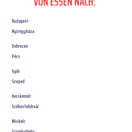
VON ESSEN NACH:
Budapest
Nyíregyháza
Debrecen
Pécs
Győr
Szeged
Kecskemét
Székesfehérvár
Miskolc
Szombathely