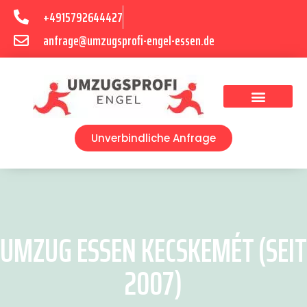
+4915792644427
anfrage@umzugsprofi-engel-essen.de
Umzugsunternehmen Essen
Unverbindliche Anfrage
UMZUG ESSEN KECSKEMÉT (SEIT
2007)