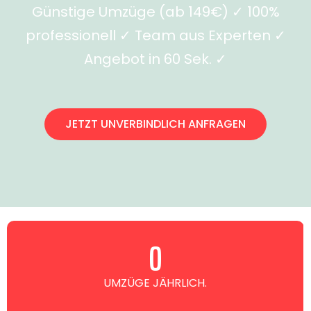
Günstige Umzüge (ab 149€) ✓ 100%
professionell ✓ Team aus Experten ✓
Angebot in 60 Sek. ✓
JETZT UNVERBINDLICH ANFRAGEN
0
UMZÜGE JÄHRLICH.