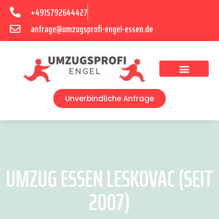
+4915792644427
anfrage@umzugsprofi-engel-essen.de
Umzugsunternehmen Essen
Unverbindliche Anfrage
UMZUG ESSEN LESKOVAC (SEIT
2007)