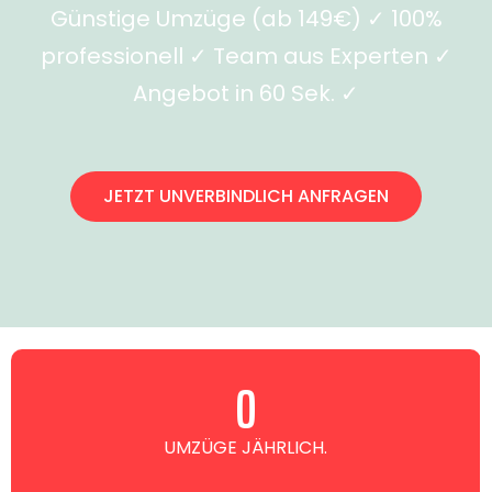
Günstige Umzüge (ab 149€) ✓ 100%
professionell ✓ Team aus Experten ✓
Angebot in 60 Sek. ✓
JETZT UNVERBINDLICH ANFRAGEN
0
UMZÜGE JÄHRLICH.