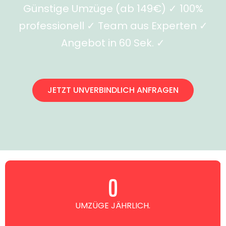
Günstige Umzüge (ab 149€) ✓ 100%
professionell ✓ Team aus Experten ✓
Angebot in 60 Sek. ✓
JETZT UNVERBINDLICH ANFRAGEN
0
UMZÜGE JÄHRLICH.