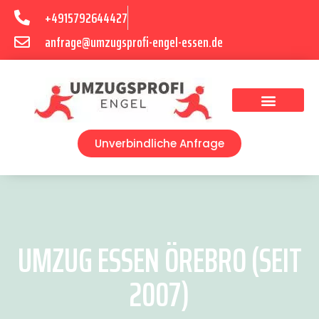
+4915792644427
anfrage@umzugsprofi-engel-essen.de
Umzugsunternehmen Essen
Unverbindliche Anfrage
UMZUG ESSEN ÖREBRO (SEIT
2007)