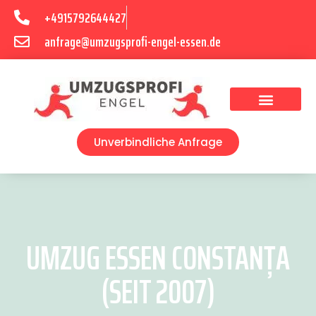
+4915792644427
anfrage@umzugsprofi-engel-essen.de
Umzugsunternehmen Essen
Unverbindliche Anfrage
UMZUG ESSEN CONSTANȚA
(SEIT 2007)