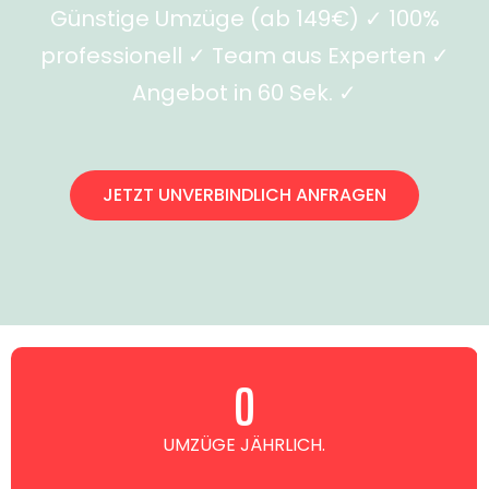
Günstige Umzüge (ab 149€) ✓ 100%
professionell ✓ Team aus Experten ✓
Angebot in 60 Sek. ✓
JETZT UNVERBINDLICH ANFRAGEN
0
UMZÜGE JÄHRLICH.