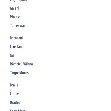
Galati
Ploiesti
Temeswar
Botosani
Constanța
Iasi
Râmnicu Vâlcea
Tirgu-Mures
Braila
Craiova
Oradea