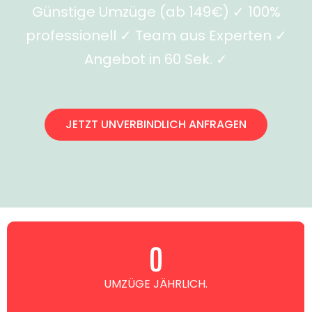
Günstige Umzüge (ab 149€) ✓ 100%
professionell ✓ Team aus Experten ✓
Angebot in 60 Sek. ✓
JETZT UNVERBINDLICH ANFRAGEN
0
UMZÜGE JÄHRLICH.