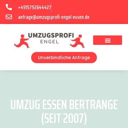
+4915792644427
anfrage@umzugsprofi-engel-essen.de
Umzugsunternehmen Essen
Unverbindliche Anfrage
UMZUG ESSEN BERTRANGE
(SEIT 2007)