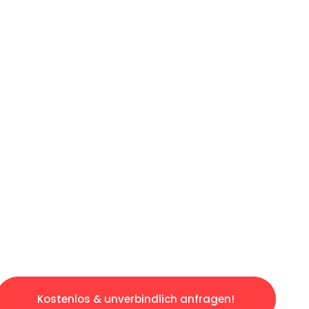
ICHES ANGEBOT IN
UNTER 60 S
slosen & sorgenfreien Umzug in Essen: Erlebe
taltet. Lassen Sie uns den schweren Teil übe
tspannten und kostengünstigen Servive!
Kostenlos & unverbindlich anfragen!