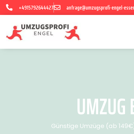
+4915792644427
anfrage@umzugsprofi-engel-esse
UMZUG E
Günstige Umzüge (ab 149€) 