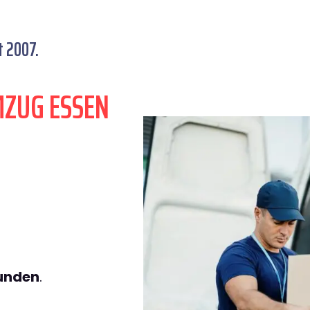
t 2007.
MZUG ESSEN
tunden
.