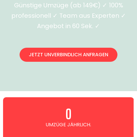
Günstige Umzüge (ab 149€) ✓ 100%
professionell ✓ Team aus Experten ✓
Angebot in 60 Sek. ✓
JETZT UNVERBINDLICH ANFRAGEN
0
UMZÜGE JÄHRLICH.