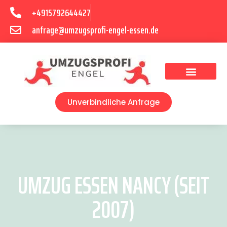
+4915792644427
anfrage@umzugsprofi-engel-essen.de
Umzugsunternehmen Essen
Unverbindliche Anfrage
UMZUG ESSEN NANCY (SEIT
2007)