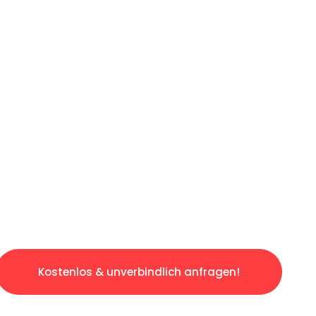
ICHES ANGEBOT IN
UNTER 60 S
slosen & sorgenfreien Umzug in Essen: Erlebe
taltet. Lassen Sie uns den schweren Teil übe
tspannten und kostengünstigen Servive!
Kostenlos & unverbindlich anfragen!