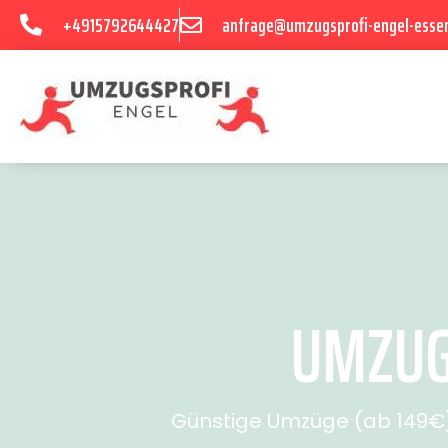
+4915792644427
anfrage@umzugsprofi-engel-esse
UMZUG 
Günstige Umzüge (ab 149€) 