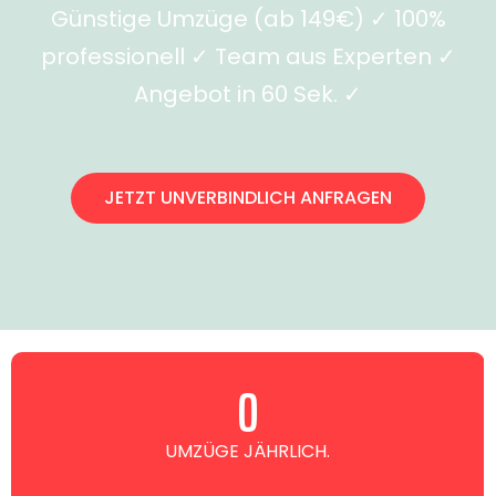
Günstige Umzüge (ab 149€) ✓ 100%
professionell ✓ Team aus Experten ✓
Angebot in 60 Sek. ✓
JETZT UNVERBINDLICH ANFRAGEN
0
UMZÜGE JÄHRLICH.