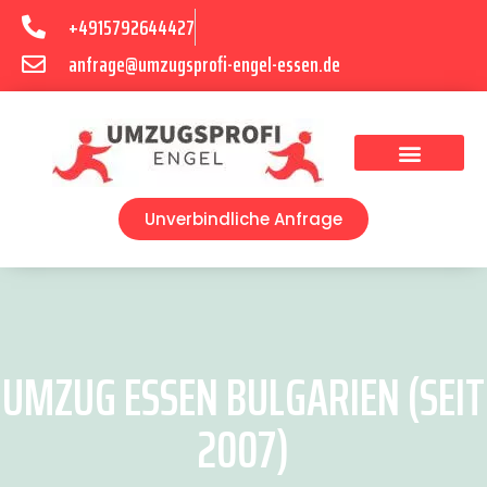
+4915792644427
anfrage@umzugsprofi-engel-essen.de
Umzugsunternehmen Essen
Unverbindliche Anfrage
UMZUG ESSEN BULGARIEN (SEIT
2007)